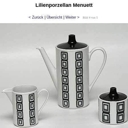
Lilienporzellan Menuett
< Zurück
|
Übersicht
|
Weiter >
Bild 4 von 5